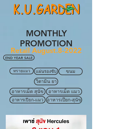
MONTHLY
PROMOTION
Retail August.8-2022
END YEAR SALE
ทรายแมว
แผ่นรองซับ
ขนม
วิตามิน ยา
อาหารเม็ด สุนัข
อาหารเม็ด แมว
อาหารเปียก-แมว
อาหารเปียก-สุนัข